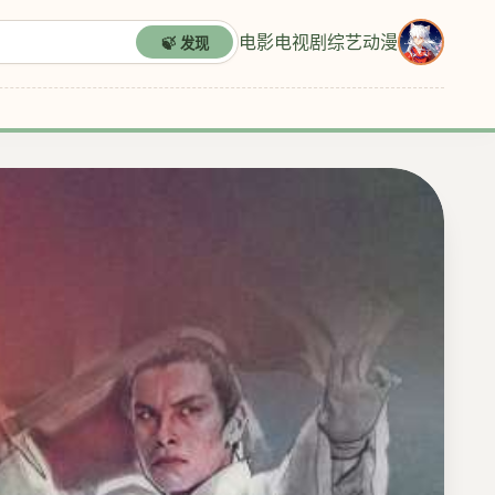
电影
电视剧
综艺
动漫
🍃 发现