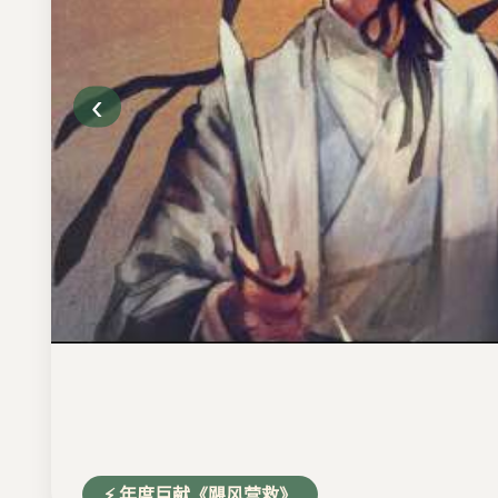
‹
💖 热播剧《日光之下》