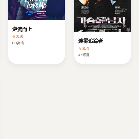
逆流而上
⭐ 8.6
迷雾追踪者
HD高清
⭐ 8.4
4K修复