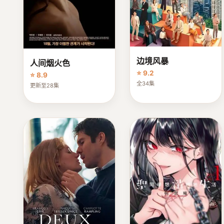
边境风暴
人间烟火色
⭐ 9.2
⭐ 8.9
全34集
更新至28集