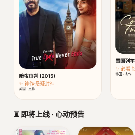
雪国列车夫
✨ 必看
韩国 · 杰作
暗夜审判 (2015)
✨ 神作·悬疑封神
美国 · 杰作
⏳ 即将上线 · 心动预告