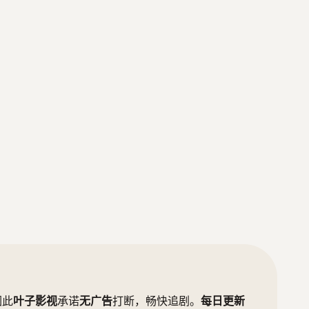
因此
叶子影视
承诺
无广告
打断，畅快追剧。
每日更新