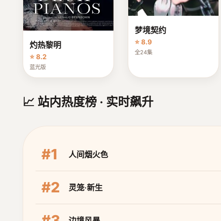
梦境契约
⭐ 8.9
灼热黎明
全24集
⭐ 8.2
蓝光版
📈 站内热度榜 · 实时飙升
#1
人间烟火色
#2
灵笼·新生
#3
边境风暴