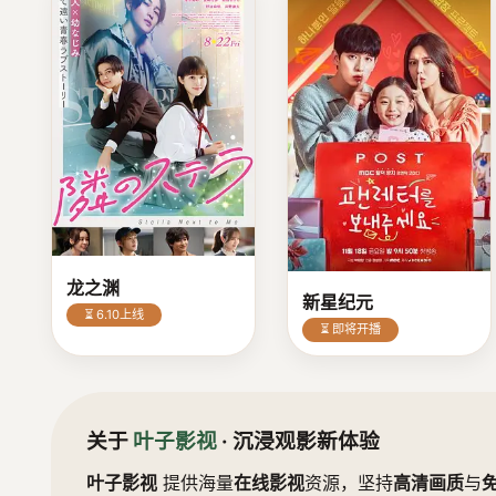
龙之渊
新星纪元
⏳ 6.10上线
⏳ 即将开播
关于
叶子影视
· 沉浸观影新体验
叶子影视
提供海量
在线影视
资源，坚持
高清画质
与