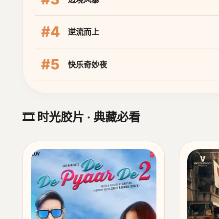
#4
逆流而上
#5
快乐奇妙夜
🎞️ 时光胶片 · 典藏必看