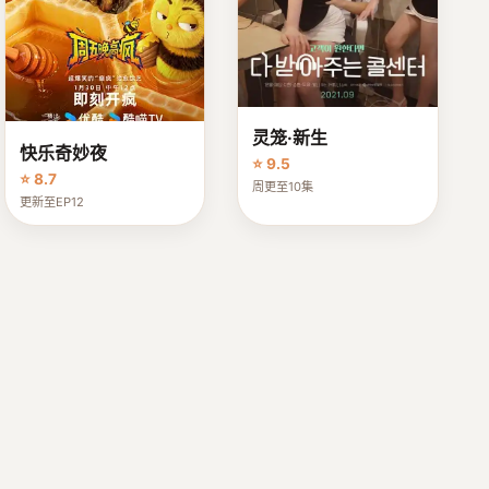
灵笼·新生
快乐奇妙夜
⭐ 9.5
⭐ 8.7
周更至10集
更新至EP12